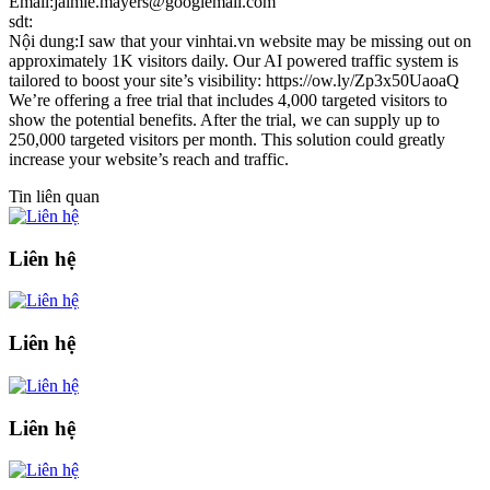
Email:jaimie.mayers@googlemail.com
sdt:
Nội dung:I saw that your vinhtai.vn website may be missing out on
approximately 1K visitors daily. Our AI powered traffic system is
tailored to boost your site’s visibility: https://ow.ly/Zp3x50UaoaQ
We’re offering a free trial that includes 4,000 targeted visitors to
show the potential benefits. After the trial, we can supply up to
250,000 targeted visitors per month. This solution could greatly
increase your website’s reach and traffic.
Tin liên quan
Liên hệ
Liên hệ
Liên hệ