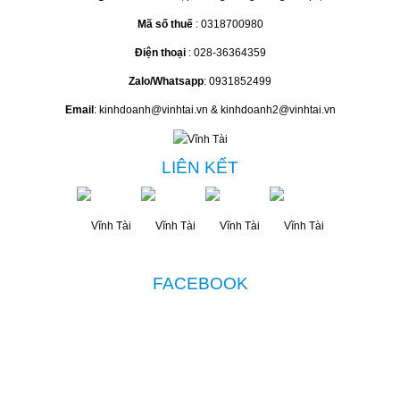
Mã số thuế
: 0318700980
Điện thoại
: 028-36364359
Zalo/Whatsapp
: 0931852499
Email
: kinhdoanh@vinhtai.vn & kinhdoanh2@vinhtai.vn
LIÊN KẾT
FACEBOOK