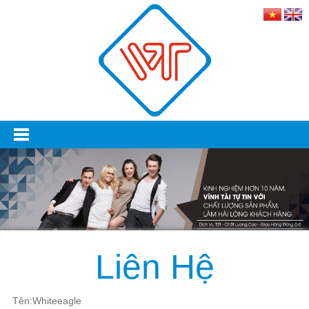
Liên Hệ
Tên:Whiteeagle