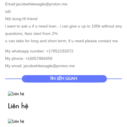
Email:jacobwhiteeagle@proton.me
sdt:
Nội dung:Hi friend
i want to ask u if u need loan , i can give u up to 100k without any
questions, fees start from 2%.
u can take for long and short term, if u need please contact me
My whatsapp number: +17852192072
My phone: +16057866458
My email: jacobwhiteeagle@proton.me
TIN LIÊN QUAN
Liên hệ